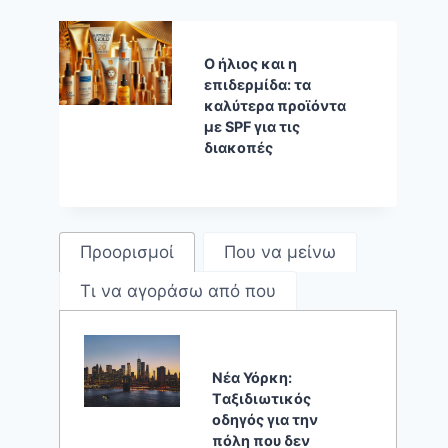
Ο ήλιος και η
επιδερμίδα: τα
καλύτερα προϊόντα
με SPF για τις
διακοπές
Προορισμοί
Που να μείνω
Τι να αγοράσω από που
Νέα Υόρκη:
Tαξιδιωτικός
οδηγός για την
πόλη που δεν