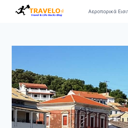
Skip
to
Αεροπορικά Εισι
content