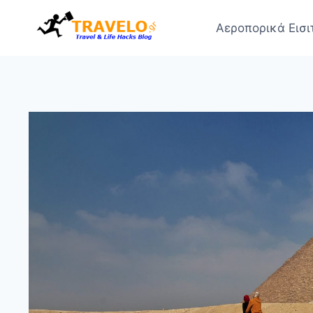
Skip
to
Αεροπορικά Εισι
content