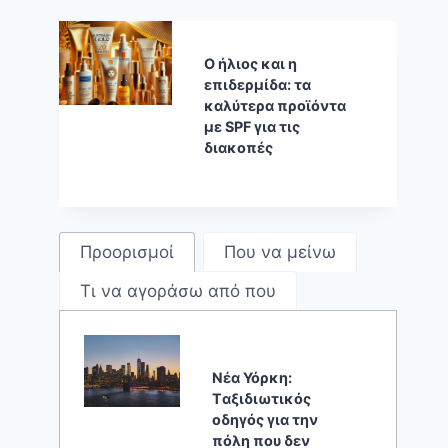
Ο ήλιος και η
επιδερμίδα: τα
καλύτερα προϊόντα
με SPF για τις
διακοπές
Προορισμοί
Που να μείνω
Τι να αγοράσω από που
Νέα Υόρκη:
Tαξιδιωτικός
οδηγός για την
πόλη που δεν