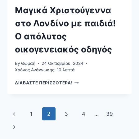
Μαγικά Χριστούγεννα
στο Λονδίνο με παιδιά!
Ο απόλυτος
οικογενειακός οδηγός
By
Θωμαή
24 Οκτωβρίου, 2024
Χρόνος Ανάγνωσης:
10
λεπτά
ΜΑΓΙΚΆ
ΔΙΑΒΑΣΤΕ ΠΕΡΙΣΣΟΤΕΡΑ!
ΧΡΙΣΤΟΎΓΕΝΝΑ
ΣΤΟ
ΛΟΝΔΊΝΟ
ΜΕ
Page
Previous
1
2
3
4
…
39
ΠΑΙΔΙΆ!
Ο
navigation
Page
Next
ΑΠΌΛΥΤΟΣ
ΟΙΚΟΓΕΝΕΙΑΚΌΣ
Page