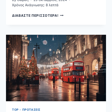
Χρόνος Ανάγνωσης:
8
λεπτά
ΠΟΥ
ΔΙΑΒΑΣΤΕ ΠΕΡΙΣΣΟΤΕΡΑ!
ΝΑ
ΜΕΊΝΕΤΕ
ΣΤΗΝ
ΑΜΒΈΡΣΑ:
Ο
ΑΠΌΛΥΤΟΣ
ΟΔΗΓΌΣ
ΔΙΑΜΟΝΉΣ
ΓΙΑ
ΚΆΘΕ
ΣΤΥΛ
ΚΑΙ
BUDGET
TOP - ΠΡΟΤΆΣΕΙΣ