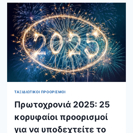
ΤΟ
ΝΤΟΥΜΠΆΙ:
Η
ΠΌΛΗ
ΤΩΝ
ΥΠΕΡΒΟΛΏΝ
ΚΑΙ
ΤΩΝ
ΘΑΥΜΆΤΩΝ
ΤΑΞΙΔΙΩΤΙΚΟΊ ΠΡΟΟΡΙΣΜΟΊ
Πρωτοχρονιά 2025: 25
κορυφαίοι προορισμοί
για να υποδεχτείτε το