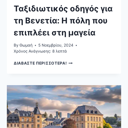
Ταξιδιωτικός οδηγός για
τη Βενετία: Η πόλη που
επιπλέει στη μαγεία
By
Θωμαή
5 Νοεμβρίου, 2024
Χρόνος Ανάγνωσης:
8
λεπτά
ΤΑΞΙΔΙΩΤΙΚΌΣ
ΔΙΑΒΑΣΤΕ ΠΕΡΙΣΣΟΤΕΡΑ!
ΟΔΗΓΌΣ
ΓΙΑ
ΤΗ
ΒΕΝΕΤΊΑ:
Η
ΠΌΛΗ
ΠΟΥ
ΕΠΙΠΛΈΕΙ
ΣΤΗ
ΜΑΓΕΊΑ