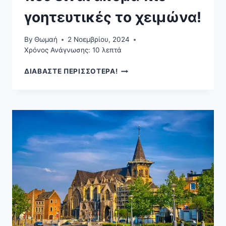
γοητευτικές το χειμώνα!
By
Θωμαή
2 Νοεμβρίου, 2024
Χρόνος Ανάγνωσης:
10
λεπτά
29
ΔΙΑΒΑΣΤΕ ΠΕΡΙΣΣΟΤΕΡΑ!
ΕΥΡΩΠΑΪΚΈΣ
ΠΌΛΕΙΣ
ΠΟΥ
ΕΊΝΑΙ
ΑΚΌΜΑ
ΠΙΟ
ΓΟΗΤΕΥΤΙΚΈΣ
ΤΟ
ΧΕΙΜΏΝΑ!