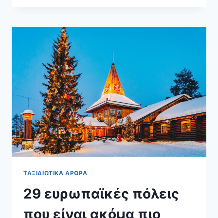
ΜΕΊΝΩ
ΣΤΟ
ΛΟΥΞΕΜΒΟΎΡΓΟ:
ΠΟΛΙΤΙΣΜΌΣ,
ΠΟΛΥΤΈΛΕΙΑ
ΚΑΙ
ΓΡΑΦΙΚΈΣ
ΔΙΑΔΡΟΜΈΣ
ΤΑΞΙΔΙΩΤΙΚΆ ΆΡΘΡΑ
29 ευρωπαϊκές πόλεις
που είναι ακόμα πιο