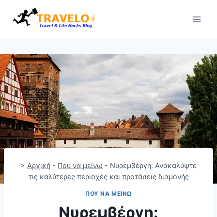
Skip
to
content
>
Αρχική
-
Που να μείνω
-
Νυρεμβέργη: Ανακαλύψτε
τις καλύτερες περιοχές και προτάσεις διαμονής
ΠΟΥ ΝΑ ΜΕΊΝΩ
Νυρεμβέργη: