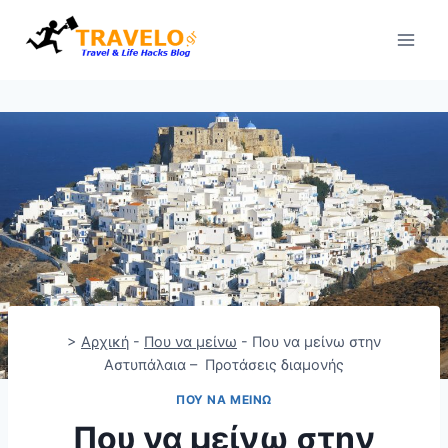
Skip
to
content
>
Αρχική
-
Που να μείνω
-
Που να μείνω στην
Αστυπάλαια – Προτάσεις διαμονής
ΠΟΥ ΝΑ ΜΕΊΝΩ
Που να μείνω στην