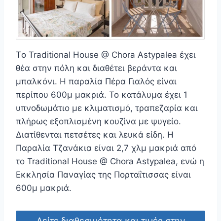
Tο Traditional House @ Chora Astypalea έχει
θέα στην πόλη και διαθέτει βεράντα και
μπαλκόνι. Η παραλία Πέρα Γιαλός είναι
περίπου 600μ μακριά. Το κατάλυμα έχει 1
υπνοδωμάτιο με κλιματισμό, τραπεζαρία και
πλήρως εξοπλισμένη κουζίνα με ψυγείο.
Διατίθενται πετσέτες και λευκά είδη. Η
Παραλία Τζανάκια είναι 2,7 χλμ μακριά από
το Traditional House @ Chora Astypalea, ενώ η
Εκκλησία Παναγίας της Πορταΐτισσας είναι
600μ μακριά.
Δείτε διαθεσιμότητα και τιμές στην