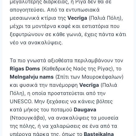
μεγαλύτερης διάρκειας, η Ρίγα δεν θα σε
απογοητεύσει. Από τα εντυπωσιακά
μεσαιωνικά κτίρια της
Vecrīga
(Παλιά Πόλη),
μέχρι τα μοντέρνα καφέ και εστιατόρια που
ξεφυτρώνουν σε κάθε γωνιά, έχεις πάντα κάτι
νέο να ανακαλύψεις.
Τα πιο γνωστά αξιοθέατα περιλαμβάνουν τον
Rīgas Doms
(Καθεδρικός Ναός της Ρίγας), το
Melngalvju nams
(Σπίτι των Μαυροκέφαλων)
και φυσικά την πανέμορφη
Vecrīga
(Παλιά
Πόλη), η οποία προστατεύεται από την
UNESCO. Μην ξεχάσεις να κάνεις βόλτες
κατά μήκος του ποταμού
Daugava
(Νταουγκάβα), να ανακαλύψεις τα μουσεία
της πόλης, ή να χαλαρώσεις σε ένα από τα
υπέροχα πάρκα της, όπως το
Bastejkalna