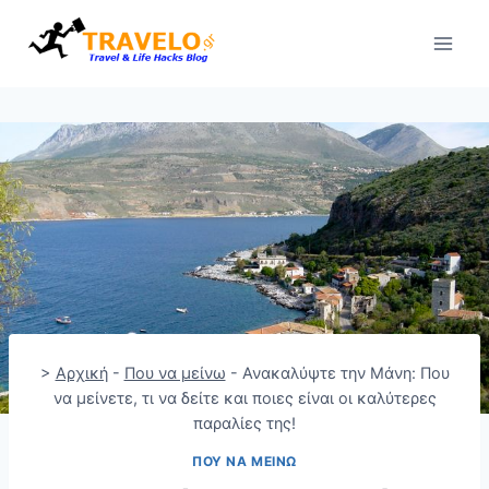
Skip
to
content
>
Αρχική
-
Που να μείνω
-
Ανακαλύψτε την Μάνη: Που
να μείνετε, τι να δείτε και ποιες είναι οι καλύτερες
παραλίες της!
ΠΟΥ ΝΑ ΜΕΊΝΩ