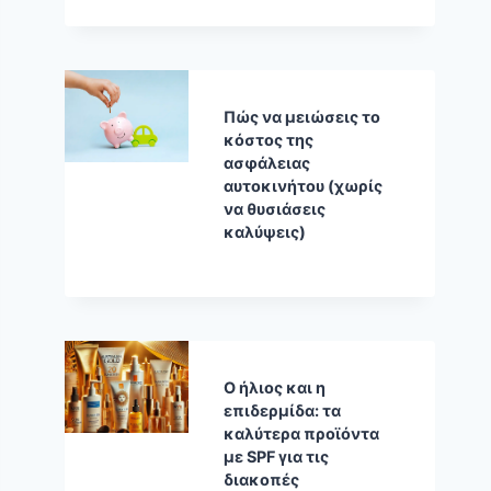
Πώς να μειώσεις το
κόστος της
ασφάλειας
αυτοκινήτου (χωρίς
να θυσιάσεις
καλύψεις)
Ο ήλιος και η
επιδερμίδα: τα
καλύτερα προϊόντα
με SPF για τις
διακοπές