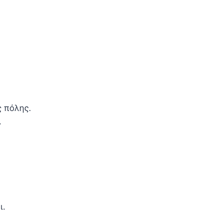
ς πόλης.
.
ι.