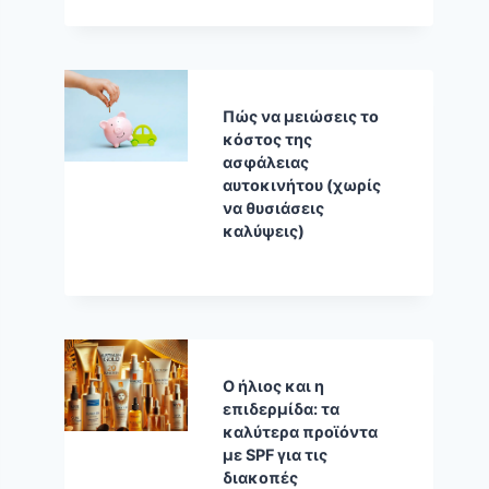
Πώς να μειώσεις το
κόστος της
ασφάλειας
αυτοκινήτου (χωρίς
να θυσιάσεις
καλύψεις)
Ο ήλιος και η
επιδερμίδα: τα
καλύτερα προϊόντα
με SPF για τις
διακοπές