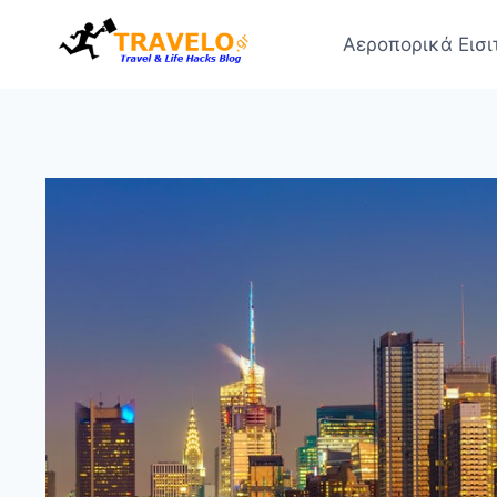
Skip
to
Αεροπορικά Εισι
content