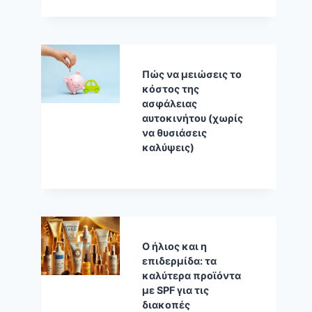
Πώς να μειώσεις το
κόστος της
ασφάλειας
αυτοκινήτου (χωρίς
να θυσιάσεις
καλύψεις)
Ο ήλιος και η
επιδερμίδα: τα
καλύτερα προϊόντα
με SPF για τις
διακοπές