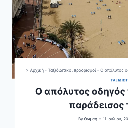
>
Αρχική
-
Ταξιδιωτικοί προορισμοί
-
Ο απόλυτος οδ
ΤΑΞΙΔΙΩΤ
Ο απόλυτος οδηγός γ
παράδεισος 
By
Θωμαή
11 Ιουλίου, 2