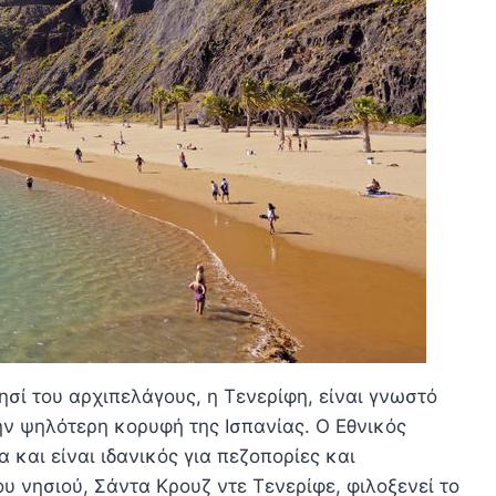
σί του αρχιπελάγους, η Τενερίφη, είναι γνωστό
την ψηλότερη κορυφή της Ισπανίας. Ο Εθνικός
 και είναι ιδανικός για πεζοπορίες και
 νησιού, Σάντα Κρουζ ντε Τενερίφε, φιλοξενεί το