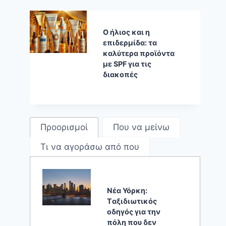
Ο ήλιος και η
επιδερμίδα: τα
καλύτερα προϊόντα
με SPF για τις
διακοπές
Προορισμοί
Που να μείνω
Τι να αγοράσω από που
Νέα Υόρκη:
Tαξιδιωτικός
οδηγός για την
πόλη που δεν