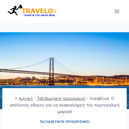
Skip
to
content
>
Αρχική
-
Ταξιδιωτικοί προορισμοί
-
Λισαβόνα: Ο
απόλυτος οδηγός για να ανακαλύψεις την πορτογαλική
μαγεία!
ΤΑΞΙΔΙΩΤΙΚΟΊ ΠΡΟΟΡΙΣΜΟΊ