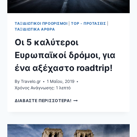
ΤΑΞΙΔΙΩΤΙΚΟΊ ΠΡΟΟΡΙΣΜΟΊ
|
TOP - ΠΡΟΤΆΣΕΙΣ
|
ΤΑΞΙΔΙΩΤΙΚΆ ΆΡΘΡΑ
Οι 5 καλύτεροι
Ευρωπαϊκοί δρόμοι, για
ένα αξέχαστο roadtrip!
By
Travelo.gr
1 Μαΐου, 2019
Χρόνος Ανάγνωσης:
1
λεπτό
ΟΙ
ΔΙΑΒΑΣΤΕ ΠΕΡΙΣΣΟΤΕΡΑ!
5
ΚΑΛΎΤΕΡΟΙ
ΕΥΡΩΠΑΪΚΟΊ
ΔΡΌΜΟΙ,
ΓΙΑ