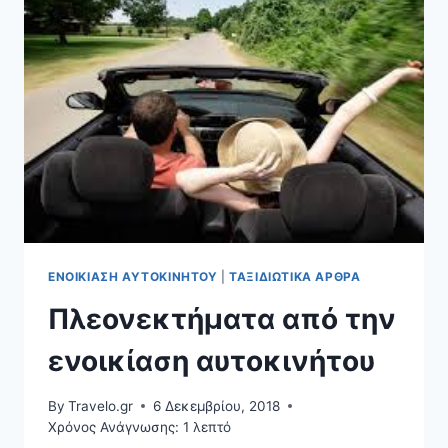
ΑΥΤΟΚΊΝΗΤΟ
ΤΩΝ
ΔΙΑΚΟΠΏΝ
ΣΑΣ
ΝΩΡΊΣ!
ΕΝΟΙΚΊΑΣΗ ΑΥΤΟΚΙΝΉΤΟΥ
|
ΤΑΞΙΔΙΩΤΙΚΆ ΆΡΘΡΑ
Πλεονεκτήματα από την
ενοικίαση αυτοκινήτου
By
Travelo.gr
6 Δεκεμβρίου, 2018
Χρόνος Ανάγνωσης:
1
λεπτό