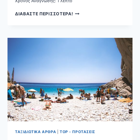
Χρόνος Ανάγνωσης:
1
λεπτό
ΜΙΑ
ΔΙΑΒΑΣΤΕ ΠΕΡΙΣΣΟΤΕΡΑ!
ΣΎΝΤΟΜΗ
ΙΣΤΟΡΊΑ
ΓΙΑ
ΤΗΝ
NOTRE
DAME
ΤΟΥ
ΠΑΡΙΣΙΟΎ
ΤΑΞΙΔΙΩΤΙΚΆ ΆΡΘΡΑ
|
TOP - ΠΡΟΤΆΣΕΙΣ