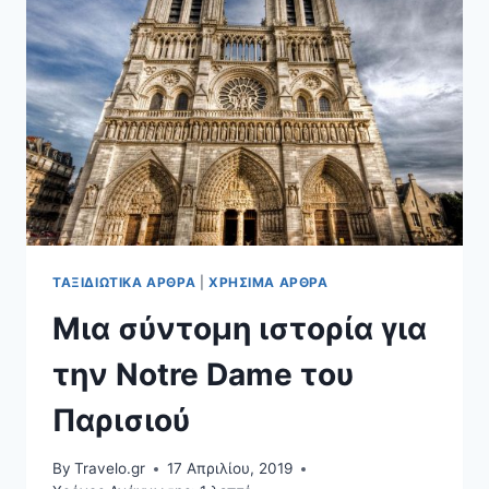
ΈΝΑ
ΑΞΈΧΑΣΤΟ
ROADTRIP!
ΤΑΞΙΔΙΩΤΙΚΆ ΆΡΘΡΑ
|
ΧΡΉΣΙΜΑ ΆΡΘΡΑ
Μια σύντομη ιστορία για
την Notre Dame του
Παρισιού
By
Travelo.gr
17 Απριλίου, 2019