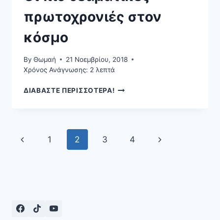
πρωτοχρονιές στον
κόσμο
By
Θωμαή
21 Νοεμβρίου, 2018
Χρόνος Ανάγνωσης:
2
λεπτά
ΟΙ
ΔΙΑΒΑΣΤΕ ΠΕΡΙΣΣΟΤΕΡΑ!
ΠΙΟ
ΘΕΑΜΑΤΙΚΈΣ
ΠΡΩΤΟΧΡΟΝΙΈΣ
ΣΤΟΝ
Page
Previous
Next
1
2
3
4
ΚΌΣΜΟ
navigation
Page
Page