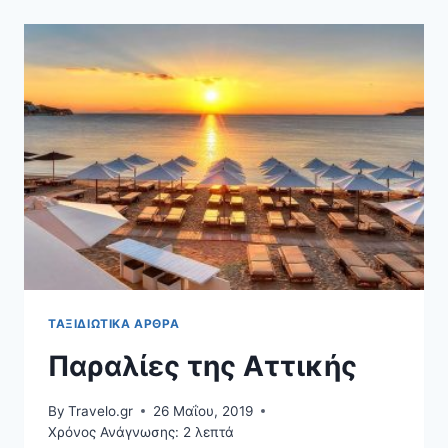
ΝΑ
ΞΈΡΕΤΕ
ΓΙΑ
ΦΘΗΝΈΣ
ΠΤΉΣΕΙΣ
ΣΤΗΝ
ΕΥΡΏΠΗ
ΤΑΞΙΔΙΩΤΙΚΆ ΆΡΘΡΑ
Παραλίες της Αττικής
By
Travelo.gr
26 Μαΐου, 2019
Χρόνος Ανάγνωσης:
2
λεπτά