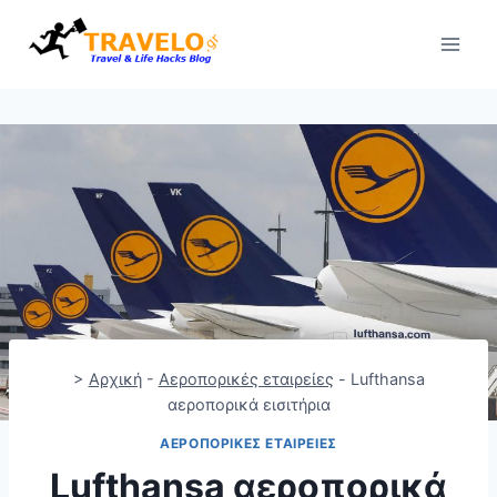
Skip
to
content
>
Αρχική
-
Αεροπορικές εταιρείες
-
Lufthansa
αεροπορικά εισιτήρια
ΑΕΡΟΠΟΡΙΚΈΣ ΕΤΑΙΡΕΊΕΣ
Lufthansa αεροπορικά