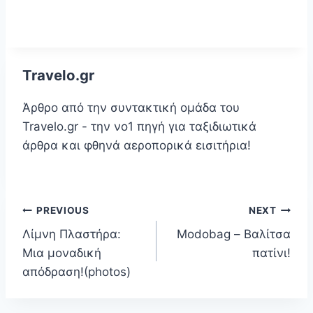
Travelo.gr
Άρθρο από την συντακτική ομάδα του
Travelo.gr - την νο1 πηγή για ταξιδιωτικά
άρθρα και φθηνά αεροπορικά εισιτήρια!
Πλοήγηση
PREVIOUS
NEXT
Λίμνη Πλαστήρα:
Modobag – Βαλίτσα
άρθρων
Μια μοναδική
πατίνι!
απόδραση!(photos)