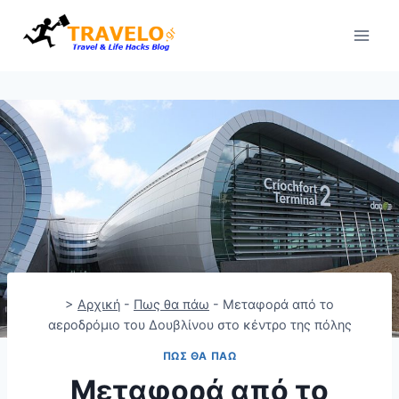
Skip
to
content
>
Αρχική
-
Πως θα πάω
-
Μεταφορά από το
αεροδρόμιο του Δουβλίνου στο κέντρο της πόλης
ΠΩΣ ΘΑ ΠΆΩ
Μεταφορά από το