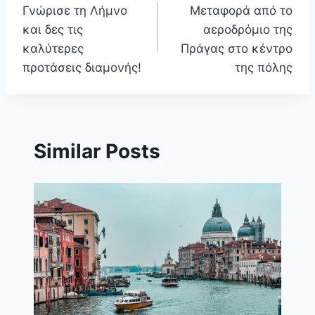
Γνώρισε τη Λήμνο
Μεταφορά από το
άρθρων
και δες τις
αεροδρόμιο της
καλύτερες
Πράγας στο κέντρο
προτάσεις διαμονής!
της πόλης
Similar Posts