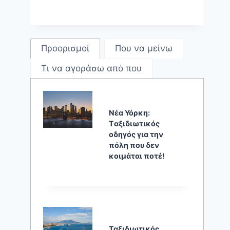
Προορισμοί
Που να μείνω
Τι να αγοράσω από που
Νέα Υόρκη:
Tαξιδιωτικός
οδηγός για την
πόλη που δεν
κοιμάται ποτέ!
Ταξιδιωτικός