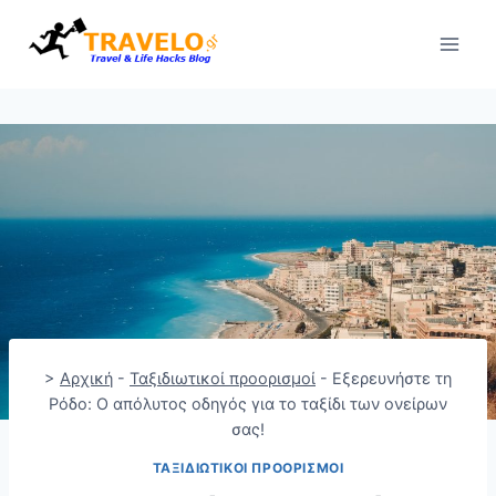
Skip
to
content
>
Αρχική
-
Ταξιδιωτικοί προορισμοί
-
Εξερευνήστε τη
Ρόδο: Ο απόλυτος οδηγός για το ταξίδι των ονείρων
σας!
ΤΑΞΙΔΙΩΤΙΚΟΊ ΠΡΟΟΡΙΣΜΟΊ