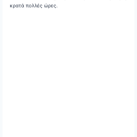
κρατά πολλές ώρες.