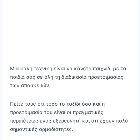
Μια καλή τεχνική είναι να κάνετε παιχνίδι με τα
παιδιά σας σε όλη τη διαδικασία προετοιμασίας
των αποσκευών.
Πείτε τους ότι τόσο το ταξίδι όσο και η
προετοιμασία του είναι οι πραγματικές
περιπέτειες ενός εξερευνητή και ότι έχουν πολύ
σημαντικές αρμοδιότητες.