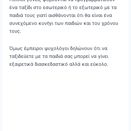
ένα ταξίδι στο εσωτερικό ή το εξωτερικό με τα
παιδιά τους γιατί αισθάνονται ότι θα είναι ένα
συνεχόμενο κυνήγι των παιδιών και του χρόνου
τους.
Όμως έμπειροι ψυχολόγοι δηλώνουν ότι να
ταξιδεύετε με τα παιδιά σας μπορεί να γίνει
εξαιρετικά διασκεδαστικό αλλά και εύκολο.