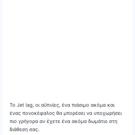
Το Jet lag, οι αϋπνίες, ένα πιάσιμο ακόμα και
ένας πονοκέφαλος θα μπορέσει να υποχωρήσει
πιο γρήγορα αν έχετε ένα ακόμα δωμάτιο στη
διάθεση σας.