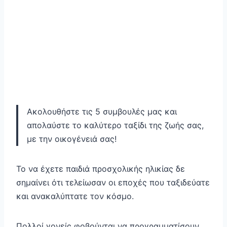
Ακολουθήστε τις 5 συμβουλές μας και
απολαύστε το καλύτερο ταξίδι της ζωής σας,
με την οικογένειά σας!
Το να έχετε παιδιά προσχολικής ηλικίας δε
σημαίνει ότι τελείωσαν οι εποχές που ταξιδεύατε
και ανακαλύπτατε τον κόσμο.
Πολλοί γονείς φοβούνται να προγραμματίσουν