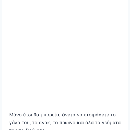
Μόνο έτσι θα μπορείτε άνετα να ετοιμάσετε το
γάλα του, το σνακ, το πρωινό και όλα τα γεύματα