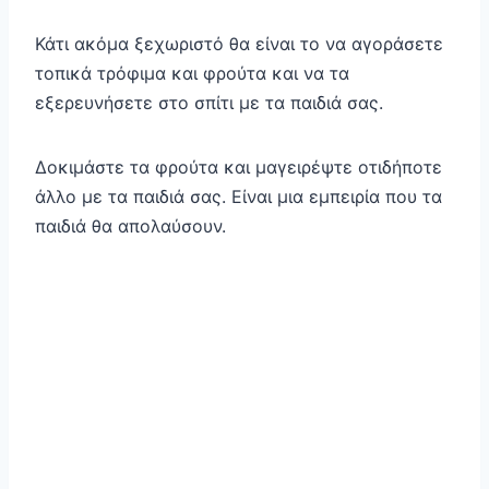
Κάτι ακόμα ξεχωριστό θα είναι το να αγοράσετε
τοπικά τρόφιμα και φρούτα και να τα
εξερευνήσετε στο σπίτι με τα παιδιά σας.
Δοκιμάστε τα φρούτα και μαγειρέψτε οτιδήποτε
άλλο με τα παιδιά σας. Είναι μια εμπειρία που τα
παιδιά θα απολαύσουν.