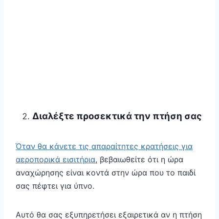
Διαλέξτε προσεκτικά την πτήση σας
Όταν θα κάνετε τις απαραίτητες κρατήσεις για
αεροπορικά εισιτήρια
, βεβαιωθείτε ότι η ώρα
αναχώρησης είναι κοντά στην ώρα που το παιδί
σας πέφτει για ύπνο.
Αυτό θα σας εξυπηρετήσει εξαιρετικά αν η πτήση