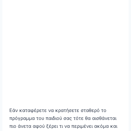
Εάν καταφέρετε να κρατήσετε σταθερό το
πρόγραμμα του παιδιού σας τότε θα αισθάνεται
πιο άνετα αφού ξέρει τι να περιμένει ακόμα και