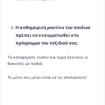
Η καθημερινή ρουτίνα του παιδιού
πρέπει να ενσωματωθεί στο
πρόγραμμα του ταξιδιού σας.
Τα καταφέρατε λοιπόν και τώρα ξεκινούν οι
διακοπές με παιδιά.
Το μόνο που μένει είναι να τις απολαύσετε!