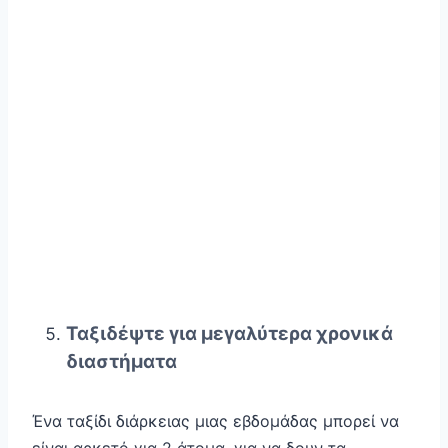
Ταξιδέψτε για μεγαλύτερα χρονικά
διαστήματα
Ένα ταξίδι διάρκειας μιας εβδομάδας μπορεί να
είναι αρκετό για 2 άτομα, για να δουν τα