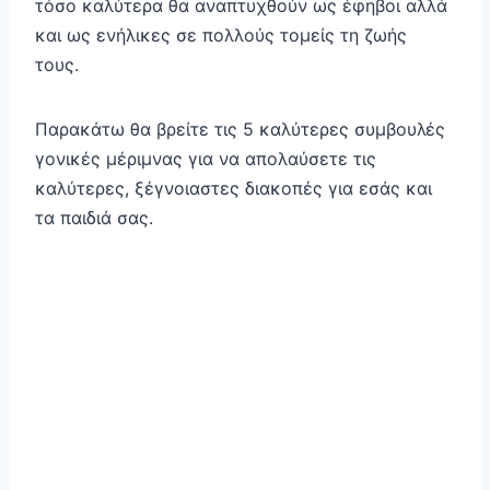
τόσο καλύτερα θα αναπτυχθούν ως έφηβοι αλλά
και ως ενήλικες σε πολλούς τομείς τη ζωής
τους.
Παρακάτω θα βρείτε τις 5 καλύτερες συμβουλές
γονικές μέριμνας για να απολαύσετε τις
καλύτερες, ξέγνοιαστες διακοπές για εσάς και
τα παιδιά σας.