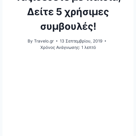
Δείτε 5 χρήσιμες
συμβουλές!
By
Travelo.gr
13 Σεπτεμβρίου, 2019
Χρόνος Ανάγνωσης:
1
λεπτό