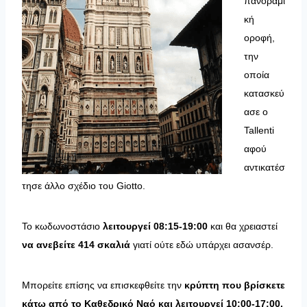
πανοραμι
κή
οροφή,
την
οποία
κατασκεύ
ασε ο
Tallenti
αφού
αντικατέσ
τησε άλλο σχέδιο του Giotto.
Το κωδωνοστάσιο
λειτουργεί 08:15-19:00
και θα χρειαστεί
να ανεβείτε 414 σκαλιά
γιατί ούτε εδώ υπάρχει ασανσέρ.
Μπορείτε επίσης να επισκεφθείτε την
κρύπτη που βρίσκετε
κάτω από το Καθεδρικό Ναό και λειτουργεί 10:00-17:00.