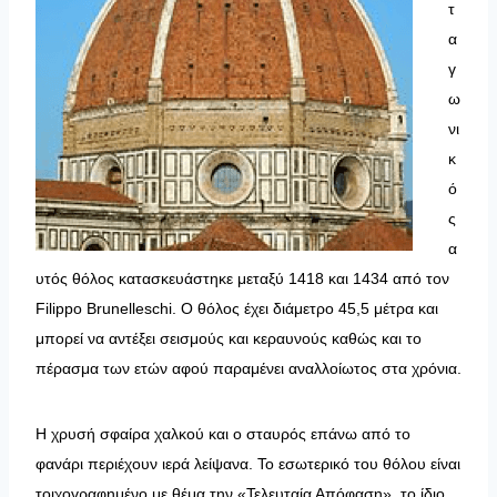
τ
α
γ
ω
νι
κ
ό
ς
α
υτός θόλος κατασκευάστηκε μεταξύ 1418 και 1434 από τον
Filippo Brunelleschi. Ο θόλος έχει διάμετρο 45,5 μέτρα και
μπορεί να αντέξει σεισμούς και κεραυνούς καθώς και το
πέρασμα των ετών αφού παραμένει αναλλοίωτος στα χρόνια.
Η χρυσή σφαίρα χαλκού και ο σταυρός επάνω από το
φανάρι περιέχουν ιερά λείψανα. Το εσωτερικό του θόλου είναι
τοιχογραφημένο με θέμα την «Τελευταία Απόφαση», το ίδιο