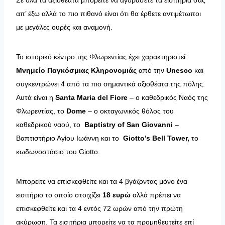
Σε όλα τα αξιοθέατα μπορείτε να αγοράσετε τα εισιτήρια σας
απ’ έξω αλλά το πιο πιθανό είναι ότι θα έρθετε αντιμέτωποι
με μεγάλες ουρές και αναμονή.
Το ιστορικό κέντρο της Φλωρεντίας έχει χαρακτηριστεί
Μνημείο Παγκόσμιας Κληρονομιάς
από την
Unesco
και
συγκεντρώνει 4 από τα πιο σημαντικά αξιοθέατα της πόλης.
Αυτά είναι η
Santa
Maria
del
Fior
e
– ο καθεδρικός Ναός της
Φλωρεντίας, το
Dome
– ο οκταγωνικός θόλος του
καθεδρικού ναού, το
Baptistry
of
San
Giovanni
–
Βαπτιστήριο Αγίου Ιωάννη και το
Giotto’s Bell Tower,
το
κωδωνοστάσιο του Giotto.
Μπορείτε να επισκεφθείτε και τα 4 βγάζοντας μόνο ένα
εισιτήριο το οποίο στοιχίζει
18 ευρώ
αλλά πρέπει να
επισκεφθείτε και τα 4 εντός 72 ωρών από την πρώτη
ακύρωση. Τα εισιτήρια μπορείτε να τα προμηθευτείτε επί