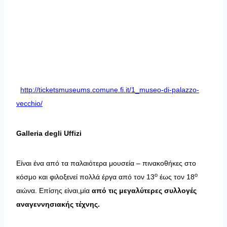
http://ticketsmuseums.comune.fi.it/1_museo-di-palazzo-
vecchio/
Galleria
degli
Uffizi
Είναι ένα από τα παλαιότερα μουσεία – πινακοθήκες στο
ο
ο
κόσμο και φιλοξενεί πολλά έργα από τον 13
έως τον 18
αιώνα. Επίσης είναι,μία
από τις μεγαλύτερες συλλογές
αναγεννησιακής τέχνης.