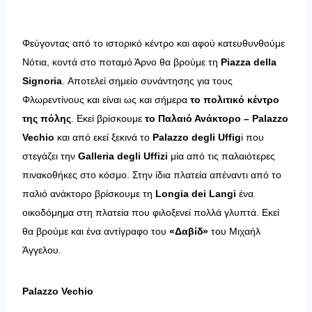
Φεύγοντας από το ιστορικό κέντρο και αφού κατευθυνθούμε
Νότια, κοντά στο ποταμό Άρνο θα βρούμε τη
Piazza
della
Signoria
. Αποτελεί σημείο συνάντησης για τους
Φλωρεντίνους και είναι ως και σήμερα
το πολιτικό κέντρο
της πόλης
. Εκεί βρίσκουμε
το Παλαιό Ανάκτορο –
Palazzo
Vechio
και από εκεί ξεκινά το
Palazzo
degli
Uffig
i που
στεγάζει την
Galleria degli Uffizi
μία από τις παλαιότερες
πινακοθήκες στο κόσμο. Στην ίδια πλατεία απέναντι από το
παλιό ανάκτορο βρίσκουμε τη
Longia
dei
Langi
ένα
οικοδόμημα στη πλατεία που φιλοξενεί πολλά γλυπτά. Εκεί
θα βρούμε και ένα αντίγραφο του
«Δαβίδ»
του Μιχαήλ
Άγγελου.
Palazzo
Vechio