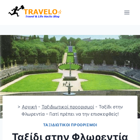
Skip
to
content
>
Αρχική
-
Ταξιδιωτικοί προορισμοί
-
Ταξίδι στην
Φλωρεντία – Γιατί πρέπει να την επισκεφθείς!
ΤΑΞΙΔΙΩΤΙΚΟΊ ΠΡΟΟΡΙΣΜΟΊ
Ταξίδι στην Φλωρεντία