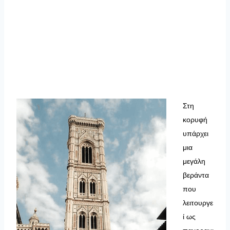
Στη
κορυφή
υπάρχει
μια
μεγάλη
βεράντα
που
λειτουργε
ί ως