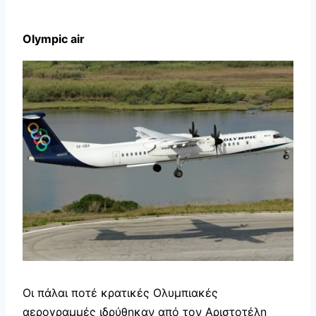
Olympic
air
Οι πάλαι ποτέ κρατικές Ολυμπιακές
αερογραμμές ιδρύθηκαν από τον Αριστοτέλη